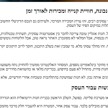
נה, חוויית קנייה ומכירות לאורך זמן
ר עסקים רבים, זהו ערוץ המכירה המרכזי, ולעיתים גם הנכס הדיגיטלי החשו
לות במיקום הפיזי של העסק.
חנות אונליין טובה צריכה לחבר בין אסטרטגיה עסקית, תשתית טכנולוגית,
ת נכנסות, אבל המלאי לא מסונכרן; האתר נראה טוב, אבל הלקוחות נוטשים 
 זהו מהלך עסקי מלא. מי שמבין זאת בשלב התכנון, חוסך לרוב תיקונים יקר
 למסחר דיגיטלי אינו תחזית, אלא מציאות. לפי נתוני UNCTAD וגופי מחקר בינלאומיים נוספים, המסחר האלקט
נים אותה נכון. לא חנות שמושקת בהתלהבות ונשכחת אחרי חודשיים, אלא 
עשות עבור העסק
 מערכת סליקה. בפועל, השלב הראשון בבניית חנות וירטואלית הוא הגדרה
רים מובילים בלבד. עבור עסק אחר, המטרה היא להעביר חלק מרכזי מהמכירות