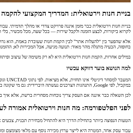
בניית חנות וירטואלית: המדריך המקצועי להקמה נכו
בניית חנות וירטואלית כבר מזמן איננה פרויקט צדדי או מהלך תדמיתי. עבו
לקרוא ביקורות, לבצע הזמנה ולקבל שירות — בכל שעה, מכל מכשיר, בלי ת
אלא שהפער בין “להעלות אתר” לבין הקמת חנות שעובדת באמת, הוא גדול. 
בחופזה, הבעיה מתגלה מהר מאוד: תנועה מגיעה, אבל המכירות לא; ההזמנו
במילים אחרות, הקמת חנות וירטואלית היא לא רק משימה של עיצוב ופיתוח.
למה הנושא בוער דווקא עכשיו
המעבר
במקביל, לפי Google, התנהגות הצרכנים נעשתה היברידית: גם מי שקונה בחנות פיזית, מתחיל לא פעם בחיפוש, בבדיקת מלאי או בהשוואת מחירים אונליין.
לכן השאלה כבר איננה אם העסק צריך נוכחות מסחרית ברשת, אלא איך בו
לפני הפלטפורמה: מה חנות וירטואלית אמורה ל
הטעות הנפוצה ביותר בתחילת הדרך היא להתחיל מבחירת תבנית, צבעים או
עבור עסק אחד, המטרה היא לייצר ערוץ מכירה נוסף עם מלאי מצומצם ומוצ