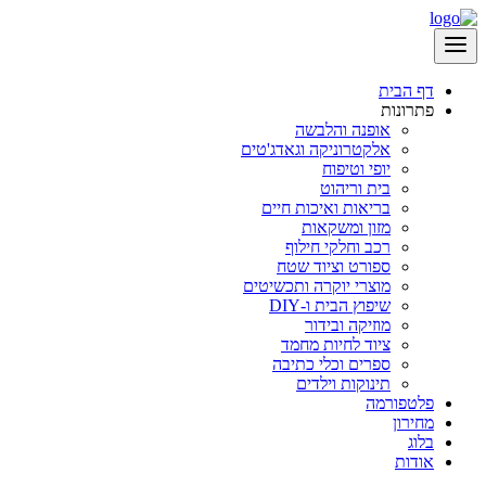
דף הבית
פתרונות
אופנה והלבשה
אלקטרוניקה וגאדג'טים
יופי וטיפוח
בית וריהוט
בריאות ואיכות חיים
מזון ומשקאות
רכב וחלקי חילוף
ספורט וציוד שטח
מוצרי יוקרה ותכשיטים
שיפוץ הבית ו-DIY
מוזיקה ובידור
ציוד לחיות מחמד
ספרים וכלי כתיבה
תינוקות וילדים
פלטפורמה
מחירון
בלוג
אודות