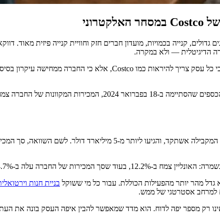
רוני
ים גדולים, קנייה בכמויות, מועדון חברים חזק וחוויית קנייה פיזית מאוד. ד
רה הדיגיטלית — ולא במקרה.
למי שמתעניין בתחום של בניית חנות וירטואלית, זהו מקרה בוחן חשוב. לא כי כ
על פי הדיווח הכספי של Costco לרבעון השני ולמחצית הראשונה של שנת
ה ב-4.7% והגיע ל-114.05 מיליארד דולר.
 גדל מהר יותר מהפעילות הכוללת. עבור כל מי ששוקל
בניית חנות וירטואלית
ם למרחב אסטרטגי של ממש.
אינו רק מספר יפה לדוח. הוא מדד שמאפשר להבין איפה העסק בונה את העתי