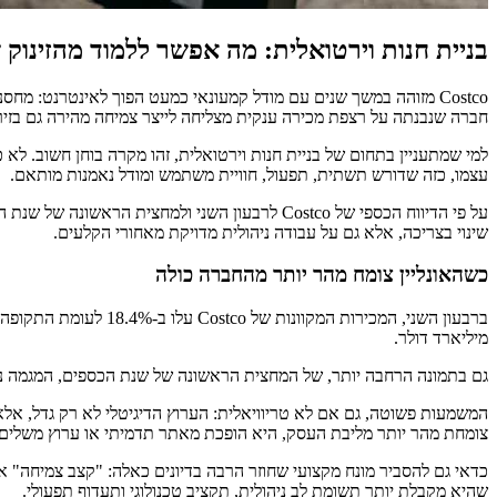
בניית חנות וירטואלית: מה אפשר ללמוד מהזינוק של Costco במסחר האלקט
Costco מזוהה במשך שנים עם מודל קמעונאי כמעט הפוך לאינטרנט: מחסנ
חברה שנבנתה על רצפת מכירה ענקית מצליחה לייצר צמיחה מהירה גם בזי
עצמו, כזה שדורש תשתית, תפעול, חוויית משתמש ומודל נאמנות מותאם.
שינוי בצריכה, אלא גם על עבודה ניהולית מדויקת מאחורי הקלעים.
כשהאונליין צומח מהר יותר מהחברה כולה
מיליארד דולר.
גם בתמונה הרחבה יותר, של המחצית הראשונה של שנת הכספים, המגמה נשמרה: האונליין צמח ב-12.2%, בעוד שסך המכירות של החברה על
המשמעות פשוטה, גם אם לא טריוויאלית: הערוץ הדיגיטלי לא רק גדל, אלא
צומחת מהר יותר מליבת העסק, היא הופכת מאתר תדמיתי או ערוץ משלי
כדאי גם להסביר מונח מקצועי שחוזר הרבה בדיונים כאלה: "קצב צמיחה" 
שהיא מקבלת יותר תשומת לב ניהולית, תקציב טכנולוגי ותעדוף תפעולי.