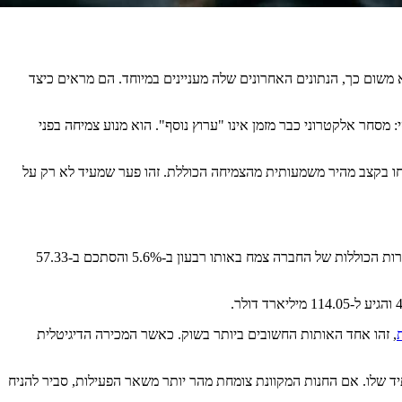
ווקא משום כך, הנתונים האחרונים שלה מעניינים במיוחד. הם מראים כיצד
ל עסק צריך להיראות כמו Costco, אלא כי החברה ממחישה עיקרון בסיסי: מסחר אלקטרוני כבר מזמן אינו "ערוץ נוסף". הוא מנוע צמיחה בפני
 הכספים שהסתיימה ב-18 בפברואר 2024, המכירות המקוונות של החברה צמחו בקצב מהיר משמעותית מהצמיחה הכוללת. זהו פער שמעיד לא רק על
ברבעון השני, המכירות המקוונות של Costco עלו ב-18.4% לעומת התקופה המקבילה אשתקד, והגיעו ליותר מ-5 מיליארד דולר. לשם השוואה, סך המכירות הכוללות של החברה צמח באותו רבעון ב-5.6% והסתכם ב-57.33
, זהו אחד האותות החשובים ביותר בשוק. כאשר המכירה הדיגיטלית
ד שלו. אם החנות המקוונת צומחת מהר יותר משאר הפעילות, סביר להניח