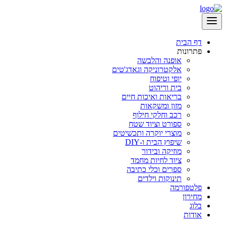
דף הבית
פתרונות
אופנה והלבשה
אלקטרוניקה וגאדג'טים
יופי וטיפוח
בית וריהוט
בריאות ואיכות חיים
מזון ומשקאות
רכב וחלקי חילוף
ספורט וציוד שטח
מוצרי יוקרה ותכשיטים
שיפוץ הבית ו-DIY
מוזיקה ובידור
ציוד לחיות מחמד
ספרים וכלי כתיבה
תינוקות וילדים
פלטפורמה
מחירון
בלוג
אודות