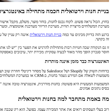
בניית חנות וירטואלית חכמה מתחילה באינטגרציה
בחוץ, הכול נראה פשוט. לקוח נכנס לחנות, בוחר מוצר, משלם, מקבל אי
מערכת המשלוחים מייצרת תווית, מערכת הדיוור מעדכנת אוטומציה, ומע
ברגע הזה בדיוק מבינים עד כמה
בניית חנות וירטואלית
איננה רק עניין של 
זה בקושי.
זו גם הנקודה שבה חנויות רבות מתחילות להרגיש את הפער בין "יש לנו א
חוסר סנכרון הופך מהר מאוד לבעיה עסקית: מכירת יתר, עיכובים באספקה, 
האינטגרציה כבר מזמן איננה מותרות
בדוחות השוק של Shopify ושל alesforce
משמעות לשאלה אם המידע נשמר בחנות, ב-CRM או במערכת המשלוחים. הם מצפים שהמותג ידע מה קנו, מתי שילמו, ואיפה ההזמנה נמצאת.
בסיס נתונים אמינים.
מה באמת מתחבר למה בחנות וירטואלית
רוב בעלי העסקים רואים את אתר המכירה עצמו. בפועל, הוא רק שכבה אח