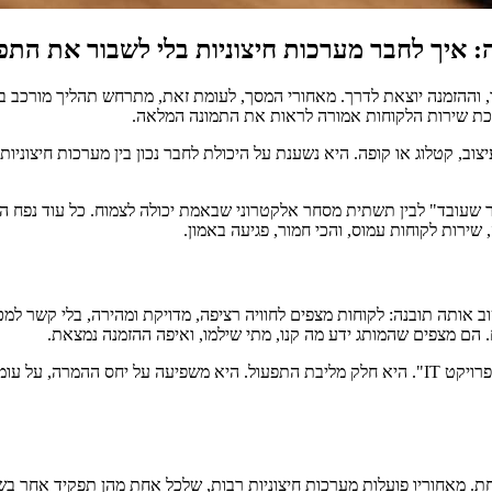
: איך לחבר מערכות חיצוניות בלי לשבור את התפ
שור, וההזמנה יוצאת לדרך. מאחורי המסך, לעומת זאת, מתרחש תהליך מור
רכת שירות הלקוחות אמורה לראות את התמונה המלאה.
עיצוב, קטלוג או קופה. היא נשענת על היכולת לחבר נכון בין מערכות חיצו
תר שעובד" לבין תשתית מסחר אלקטרוני שבאמת יכולה לצמוח. כל עוד נפח ה
שירות לקוחות עמוס, והכי חמור, פגיעה באמון.
S על מסחר דיגיטלי חוזרת שוב ושוב אותה תובנה: לקוחות מצפים לחוויה רציפה, מדויקת ומהי
המשמעות המעשית היא פשוטה: בחנות מודרנית, אינטגרציה טובה איננה "פרויקט IT". היא חלק מליבת הת
ת. מאחוריו פועלות מערכות חיצוניות רבות, שלכל אחת מהן תפקיד אחר ב