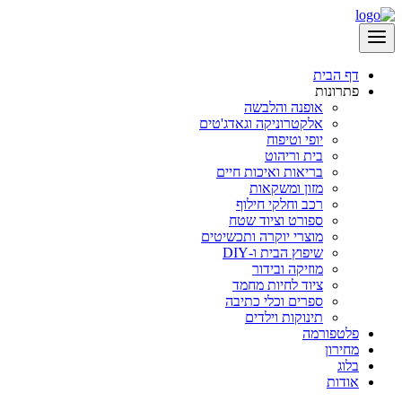
דף הבית
פתרונות
אופנה והלבשה
אלקטרוניקה וגאדג'טים
יופי וטיפוח
בית וריהוט
בריאות ואיכות חיים
מזון ומשקאות
רכב וחלקי חילוף
ספורט וציוד שטח
מוצרי יוקרה ותכשיטים
שיפוץ הבית ו-DIY
מוזיקה ובידור
ציוד לחיות מחמד
ספרים וכלי כתיבה
תינוקות וילדים
פלטפורמה
מחירון
בלוג
אודות