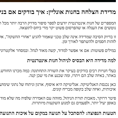
מדידת הצלחה בחנות אונליין: איך בודקים אם בני
המספרים של חנות אינטרנטית יודעים לספר סיפור מדויק הרבה יותר מכל
נוטשים את העגלה או שהפרסום פשוט יקר מדי ביחס לתוצאה.
זו בדיוק הסיבה שמדידה אינה שלב טכני שאמור להגיע “אחרי ההשקה”, א
לזהות חסמים ולהשתפר לאורך זמן.
במילים פשוטות: אם אי אפשר למדוד, קשה מאוד לנהל. ובמסחר אלקטרוני, 
למה מדידה היא הבסיס לניהול חנות אינטרנטית
בעלי חנויות רבים בודקים בעיקר את השורה התחתונה: כמה מכרנו החודש. ז
באתר, באיזה שלב הם ויתרו, ומה שכנע את מי שכן קנה.
כאן נכנסת האנליטיקה. אנליטיקה היא איסוף, ארגון וניתוח של נתוני שימו
איכותית, ואיזה שלב בקופה מבריח קונים.
פיטר דרוקר, מאבות תורת הניהול, מזוהה עם האמירה שלפיה מה שלא מוד
באופן יעיל יותר, ולפעמים גם למנוע השקעות מיותרות.
הטעות הנפוצה: להסתכל על תנועה במקום על איכות התנועה