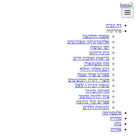
דף הבית
פתרונות
אופנה והלבשה
אלקטרוניקה וגאדג'טים
יופי וטיפוח
בית וריהוט
בריאות ואיכות חיים
מזון ומשקאות
רכב וחלקי חילוף
ספורט וציוד שטח
מוצרי יוקרה ותכשיטים
שיפוץ הבית ו-DIY
מוזיקה ובידור
ציוד לחיות מחמד
ספרים וכלי כתיבה
תינוקות וילדים
פלטפורמה
מחירון
בלוג
אודות