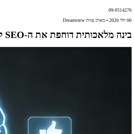
09-9514276
06 יולי 2026 • מאת: צוות Dreamview
בינה מלאכותית דוחפת את ה-SEO לרשתות החברתיות ומעבר