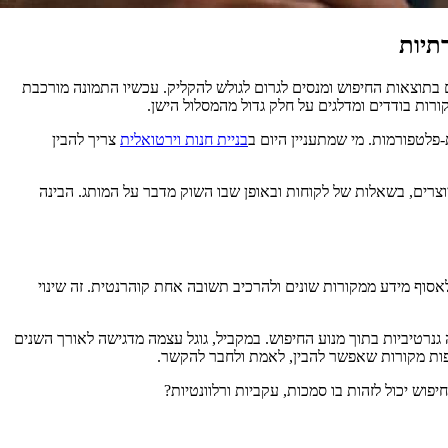
בתוצאות החיפוש ומנסים לגרום לגולש להקליק. עכשיו התמונה מורכבת
רות בודדים ומדלגים על חלק גדול מהמסלול הישן.
-פלטפורמות. מי שמתעניין היום ב
בניית חנות וירטואלית
צריך להבין
פוסטים של יוצרים, בשאלות של לקוחות ובאופן שבו השוק מדבר על המותג. הבינה
אסי הציג רשימה של דפים רלוונטיים. מנוע חיפוש עם שכבת AI מנסה לפרש את השאלה, לאסוף מידע ממקורות שונים ולהרכיב תשובה אחת קוהרנטית. זה שינוי
באזורים שבהם הפיצ'ר נפתח, ובינג משלב יכולות תשובה גנרטיביות בתוך מנוע החיפוש. במקביל, גוגל עצמה מדגישה לאורך השנים
פות מקורות שאפשר להבין, לאמת ולחבר להקשר.
ש יכול לזהות בו סמכות, עקביות ורלוונטיות?