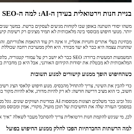
בניית חנות וירטואלית בעידן ה-AI: למה ה-SEO כבר לא נגמר בגוגל, אלא מתחיל גם ברשתות החברתיות
משהו יסודי השתנה באופן שבו לקוחות מגיעים לעסקים ברשת. במשך שנים,
יותר. מנועי חיפוש מבוססי בינה מלאכותית לא תמיד מציגים רק רשימת קי
מבחינת בעלי אתרים וחנויות אונליין, זו אינה רק עוד התאמת אלגוריתם. ז
שהחנות עצמה היא כבר לא יעד מבודד. היא חלק ממערכת רחבה שכוללת תוכן
המשמעות המעשית ברורה: SEO כבר לא יושב רק על
המלאכותית לא מבטלת את יסודות הקידום האורגני, אבל היא כן מחברת בי
כשהחיפוש הופך ממנוע קישורים למנוע תשובות
חשוב, כי הוא מציב דרישה חדשה: לא רק להיות מדורג, אלא להיות מקור ב
במסמכי העזרה שלה את החשיבות של תוכן מועיל, מקורי, אמין ומבוסס מו
לכן, מי שניגש להקמת חנות וירטואלית צריך להסתכל מעבר לשאלה "איך אב
למה הרשתות החברתיות הפכו לחלק ממנוע החיפוש בפועל