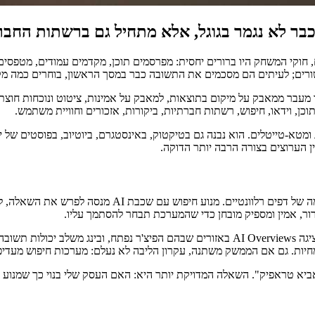
 חוקי המשחק היו ברורים יחסית: מפרסמים תוכן, מקדמים עמודים, מטפסים 
שורים; לעיתים הם מסכמים את התשובה כבר במסך הראשון, בוחרים כמה מקו
הו מעבר ממאבק על מיקום בתוצאות, למאבק על אמינות, ציטוט ונוכחות חוצת
, וידאו, חיפוש, רשתות חברתיות, ביקורות, אזכורים וחוויית משתמש.
 עמודי קטגוריה, בלוג ומטא-טייטלים. הוא נבנה גם בטיקטוק, באינסטגרם, ביוטיוב, ב
ן הערוצים בצורה הרבה יותר הדוקה.
כדי להבין את השינוי, צריך להתחיל מהבסיס. מנוע חיפוש קל
רור, אמין ומספיק מובחן כדי שהמערכת תבחר להסתמך עליו.
גוגל ובינג כבר משלבים תצוגות מבוססות AI במדינות ושווקים שונים. גוגל מציגה AI Overviews 
מחיות. גם אם הממשק משתנה, עקרון הליבה לא נעלם: מערכות חיפוש מעדי
יא טראפיק". השאלה המדויקת יותר היא: האם העסק שלי בנוי כך שמנוע חיפו