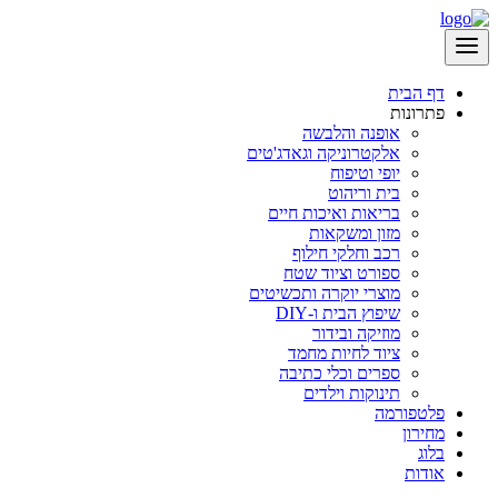
דף הבית
פתרונות
אופנה והלבשה
אלקטרוניקה וגאדג'טים
יופי וטיפוח
בית וריהוט
בריאות ואיכות חיים
מזון ומשקאות
רכב וחלקי חילוף
ספורט וציוד שטח
מוצרי יוקרה ותכשיטים
שיפוץ הבית ו-DIY
מוזיקה ובידור
ציוד לחיות מחמד
ספרים וכלי כתיבה
תינוקות וילדים
פלטפורמה
מחירון
בלוג
אודות