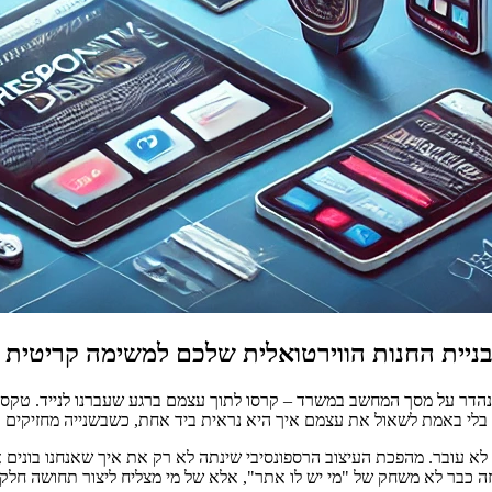
ניית החנות הווירטואלית שלכם למשימה קריטית (
תם אתרים שנראו נהדר על מסך המחשב במשרד – קרסו לתוך עצמם ברגע שעברנו לניי
בלי באמת לשאול את עצמם איך היא נראית ביד אחת, כשבשנייה מחזיקים ק
 עובר. מהפכת העיצוב הרספונסיבי שינתה לא רק את איך שאנחנו בונים א
– זה כבר לא משחק של "מי יש לו אתר", אלא של מי מצליח ליצור תחושה חלק