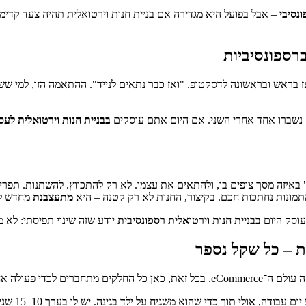
ונסיבי
– אבל בפועל היא מגדירה אם בניית חנות וירטואלית תהיה צעד קדימ
רספונסיביות
בראש ובראשונה לדסקטופ. "ואז כבר נתאים לנייד". ההתאמה הזו, למי ששכח
ים נשברו אחד אחרי השני. אם היום אתם עוסקים
בבניית חנות וירטואלית לעס
 באיזה מסך צופים בו, ולהתאים את עצמו. לא רק להתכווץ. להשתנות. תפרי
מונות נחתכות חכם. בקיצור, החנות לא רק קטנה – היא
מתעצבנת
מחדש לפ
עוסק היום
בבניית חנות וירטואלית רספונסיבית
יודע שזה שינוי תפיסתי: לא מ
ת – כל שקל נספר
: קנייה. או נטישה.
תחשבו על מ