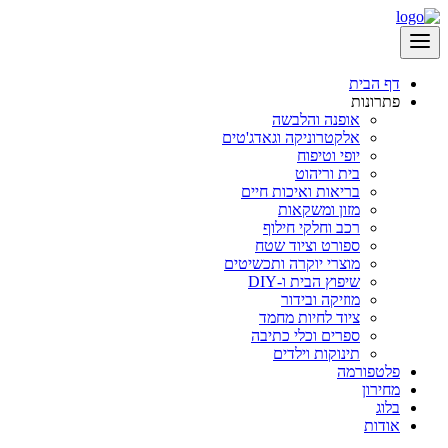
דף הבית
פתרונות
אופנה והלבשה
אלקטרוניקה וגאדג'טים
יופי וטיפוח
בית וריהוט
בריאות ואיכות חיים
מזון ומשקאות
רכב וחלקי חילוף
ספורט וציוד שטח
מוצרי יוקרה ותכשיטים
שיפוץ הבית ו-DIY
מוזיקה ובידור
ציוד לחיות מחמד
ספרים וכלי כתיבה
תינוקות וילדים
פלטפורמה
מחירון
בלוג
אודות