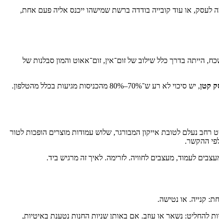
ה לעסק, או עוד קובייה בודדה ברשת שמישהו ייכנס אליה פעם אחת,
, הייתה בדרך כלל שילוב של זום־אין, זום־אאוט והמון סבלנות של
ק קטן
, יש סיכוי לא רע ש־70%–80% מהכניסות מגיעות בכלל מהטלפון.
ט רחב נעלם לטובת אייקון המבורגר, שלוש עמודות מוצרים הופכות לטור
י ההקשר.
עצבים לעמוד, מעצבים לחוויה. לזרימה. לאיך זה מרגיש ביד.
שתמש שנכנס לחנות שלכם מהנייד. הוא בדרכים, אולי באמצע יום עבודה, אולי תוך כדי שהוא משגיח על ילד בגינה. יש לו בערך 10–15 שניות להחליט: נשאר או עוזב. אם באותן שניות החנות נטענת באיטיות,