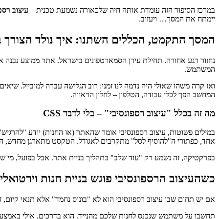
במרכז הסיפור הזה עומדת אותה חיה שלכאורה נשמעת טכנית –
עיצוב רספ
יימתח את המסך… ויעזוב.
המסך התקמט, הכללים השתנו: איך נולד הצורך ב
נחזור רגע אחורה. תחילת עידן הסמארטפונים בישראל. אתר ממוצע נבנה אז 
המשתמש.
ואז קרה משהו שאולי היה נדמה לנו זמני: רוב הגלישה עברה למובייל. שיא
המחשב הפך לכלי עבודה, הטלפון – לחלון הראווה.
מה זה בכלל "עיצוב רספונסיבי" – בלי לדבר CSS
במילים פשוטות, עיצוב רספונסיבי אומר שהאתר (או החנות) יודע "להרגיש"
אחד, כפתורי ה"להוסיף לסל" מתקרבים לאגודל. הטקסט מתארגן מחדש, הת
בפרקטיקה, זה נשמע רק "עוד שלב" בתהליך בניית אתר. אבל בפועל, מי ש
כשהעיצוב הרספונסיבי פוגש בניית חנות וירטואלי
אם יש תחום שבו עיצוב רספונסיבי הוא לא "בונוס נחמד" אלא תנאי קיום, זה עולם ה־eCommerce. בכל זאת, כאן כל החלקים מתחברים לכדי פעולה אחת