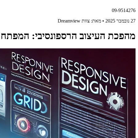
09-9514276
27 נובמבר 2025 • מאת: צוות Dreamview
מהפכת העיצוב הרספונסיבי: המפתח ל