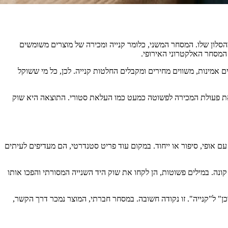
העלה מהסלון שלו. המסחר המשני, כלומר קנייה ומכירה של מוצרים משומשים
 המסחר האלקטרוני האירופי.
ם אמינות, משווים מחירים ומקבלים החלטות קנייה. לכן, כל מי ששוקל
ה את פעולת המכירה לפשוטה כמעט כמו העלאת סטורי. התוצאה היא שוק
נייה אחרת. צרכנים רבים, במיוחד בדור ה־Z ובקרב מילניאלס, מחפשים מוצרים עם אופי, סיפור או ייחוד. במקום עוד פריט סטנדרטי, הם מעדיפים לעיתים
ם שילוח והגנת קונה. במילים פשוטות, הן לקחו את שוק היד השנייה המסורתי והפכו אותו
 ל"קנייה", אלא מ"תוכן" ל"קנייה". זו נקודה חשובה. במסחר חברתי, המוצר נמכר דרך הקשר,