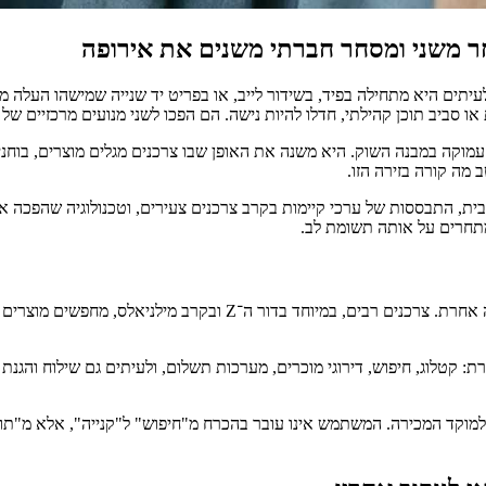
סחר משני ומסחר חברתי משנים את אירופה
ותג גדול. לעיתים היא מתחילה בפיד, בשידור לייב, או בפריט יד שנייה שמישהו 
 סביב תוכן קהילתי, חדלו להיות נישה. הם הפכו לשני מנועים מרכזיים של
זה עמוקה במבנה השוק. היא משנה את האופן שבו צרכנים מגלים מוצרים, בוחני
 מה קורה בזירה הזו.
הבית, התבססות של ערכי קיימות בקרב צרכנים צעירים, וטכנולוגיה שהפכ
 מתחרים על אותה תשומת לב.
המעבר למסחר יד שנייה אינו רק עניין של מחיר. הוא קשור גם לחוויית ק
 סביב הצורך הזה תשתית מסודרת: קטלוג, חיפוש, דירוגי מוכרים, מערכות תשלום, ולעיתים ג
Instagram, ו-Facebook הפכו את רגע הגילוי למוקד המכירה. המשתמש אינו עובר בהכרח מ"חיפוש"