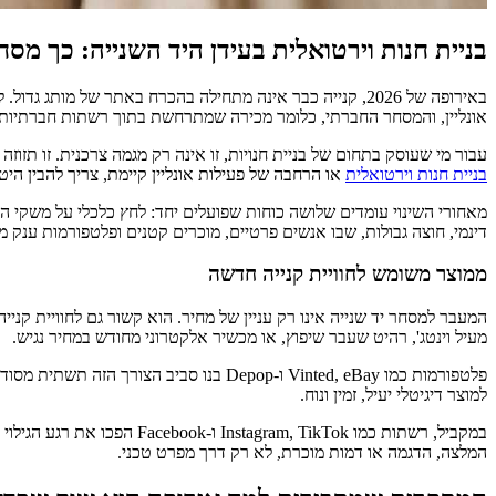
בניית חנות וירטואלית בעידן היד השנייה: כך מ
באירופה של 2026, קנייה כבר אינה מתחילה בהכרח באתר של מ
אונליין, והמסחר החברתי, כלומר מכירה שמתרחשת בתוך רשתות חברתיות או
עבור מי שעוסק בתחום של בניית חנויות, זו אינה רק מגמה צרכנית. זו תזו
בניית חנות וירטואלית
או הרחבה של פעילות אונליין קיימת, צריך להבין היטב
מאחורי השינוי עומדים שלושה כוחות שפועלים יחד: לחץ כלכלי על משקי 
דינמי, חוצה גבולות, שבו אנשים פרטיים, מוכרים קטנים ופלטפורמות ענק
ממוצר משומש לחוויית קנייה חדשה
מעיל וינטג', רהיט שעבר שיפוץ, או מכשיר אלקטרוני מחודש במחיר נגיש.
פלטפורמות כמו Vinted, eBay ו-Depop בנו
למוצר דיגיטלי יעיל, זמין ונוח.
במקביל, רשתות כמו  TikTok
המלצה, הדגמה או דמות מוכרת, לא רק דרך מפרט טכני.