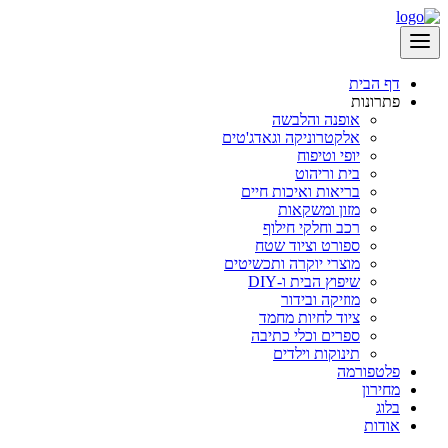
דף הבית
פתרונות
אופנה והלבשה
אלקטרוניקה וגאדג'טים
יופי וטיפוח
בית וריהוט
בריאות ואיכות חיים
מזון ומשקאות
רכב וחלקי חילוף
ספורט וציוד שטח
מוצרי יוקרה ותכשיטים
שיפוץ הבית ו-DIY
מוזיקה ובידור
ציוד לחיות מחמד
ספרים וכלי כתיבה
תינוקות וילדים
פלטפורמה
מחירון
בלוג
אודות