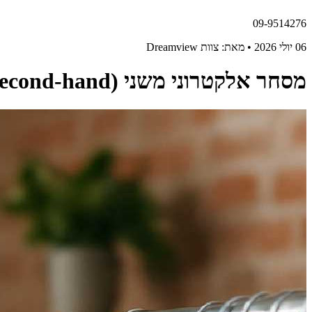
09-9514276
06 יולי 2026 • מאת: צוות Dreamview
מסחר אלקטרוני משני (Second-hand) ומסחר חברתי באירופה - תחזיות וצמיחה