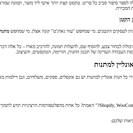
כולה לספר סיפור סביב כל פריט. טקסט קצת יותר אישי ליד מוצר, תמונה שמר
ת המכירה.
 הקטן
מנות לעסקים הקטנים. מי שמחפש "עוד גאדג'ט" קונה אצלן. מי שמחפש
מתנה 
יכולת לבחור צבע, להוסיף שם, להעלות תמונה, להרכיב מארז – כל אלה דב
סת העבודה העדינה של תכנון החנות, הזרימה, הטקסטים, והעיצוב.
נליין למתנות
חורי כל חנות אונליין למתנות יש גם אקסלים, ספקים, משלוחים, וגם דילמו
שאלה שחוזרת כמעט בכל שיחה: "על מה להקים את האתר? Shopify, WooCommerce, Wix?" האמת? 
יאות שלכם
: