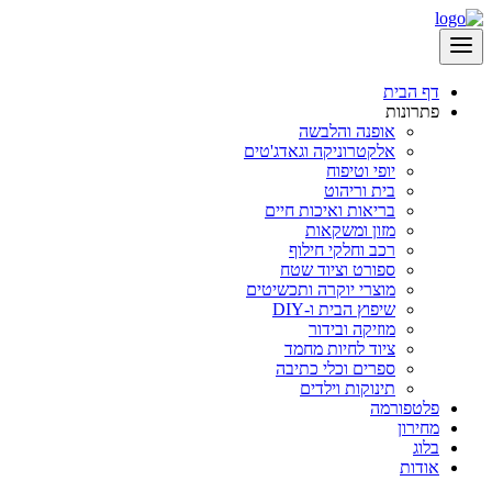
דף הבית
פתרונות
אופנה והלבשה
אלקטרוניקה וגאדג'טים
יופי וטיפוח
בית וריהוט
בריאות ואיכות חיים
מזון ומשקאות
רכב וחלקי חילוף
ספורט וציוד שטח
מוצרי יוקרה ותכשיטים
שיפוץ הבית ו-DIY
מוזיקה ובידור
ציוד לחיות מחמד
ספרים וכלי כתיבה
תינוקות וילדים
פלטפורמה
מחירון
בלוג
אודות