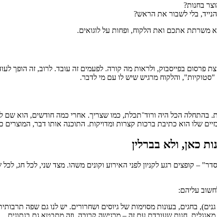
צר בחנות?
נייד, בלי לשבור את הראש?
א משרתת אתכם ואת הלקוח, ופחות על לוגואים.
, קצת פרסום בפייסבוק, ולראות מה קורה. לפעמים זה עובד. לרוב, זה הופך 
"סטוקיות", והלקוח מרגיש שיש לו עם מי לדבר.
. בהתחלה הכל היה ורוד־תכלת, כמו שצריך. אחרי כמה חודשים, הוא שם ל
ים שלו הוא כתיבת ברכות קצרות ומדויקות. התוכנה אותו דבר, המוצרים 
" – קופצים רגע לקניון לפני האירוע וקונים משהו. מצד שני, לכל חג, לכל 
חשוב עליהם:
גנים), בחגים, בעונות מסוימות של גיוסים ושחרורים. יש לנו גם שפה תרבותית 
אנגלית. חנות שעובדת עם זה – מרגישה קרובה. וזה מתבטא גם בנתונים.