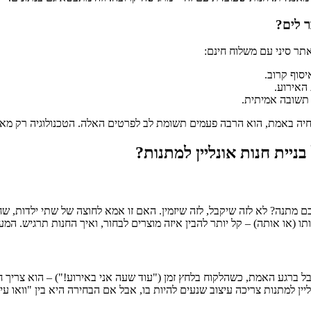
ר לים?
ר סיני עם משלוח חינם:
סוף קרוב.
האירוע.
 תשובה אמיתית.
ת שחיה באמת, הוא הרבה פעמים תשומת לב לפרטים האלה. הטכנולוגיה רק מ
יית חנות אונליין למתנות?
מתנה? לא לזה שיקבל, לזה שיזמין. האם זו אמא לחוצה של שתי ילדות, שח
 (או אותה) – קל יותר להבין איזה מוצרים לבחור, ואיך החנות תרגיש. המער
 אבל ברגע האמת, כשהלקוח בלחץ זמן ("עוד שעה אני באירוע!") – הוא צריך
יין למתנות צריכה עיצוב שנעים להיות בו, אבל אם הבחירה היא בין "וואו עיצ