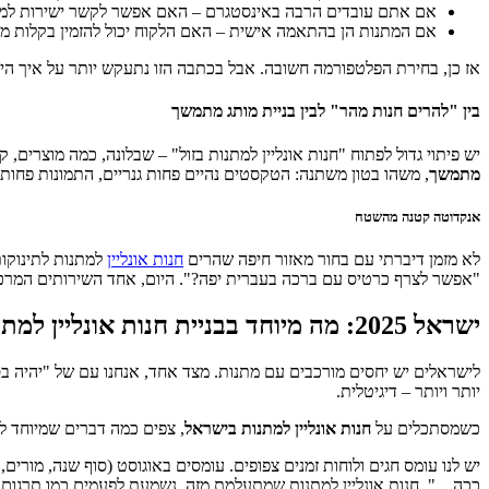
אם אתם עובדים הרבה באינסטגרם – האם אפשר לקשר ישירות למו
אם המתנות הן בהתאמה אישית – האם הלקוח יכול להזמין בקלות מה
אז כן, בחירת הפלטפורמה חשובה. אבל בכתבה הזו נתעקש יותר על איך הי
בין "להרים חנות מהר" לבין בניית מותג מתמשך
יש פיתוי גדול לפתוח "חנות אונליין למתנות בזול" – שבלונה, כמה מוצרים
מתמשך
, משהו בטון משתנה: הטקסטים נהיים פחות גנריים, התמונות פחות 
אנקדוטה קטנה מהשטח
לא מזמן דיברתי עם בחור מאזור חיפה שהרים
חנות אונליין
למתנות לתינוקות
"אפשר לצרף כרטיס עם ברכה בעברית יפה?". היום, אחד השירותים המרכזי
ישראל 2025: מה מיוחד בבניית חנות אונליין למתנות כאן, ולא בברלין
לישראלים יש יחסים מורכבים עם מתנות. מצד אחד, אנחנו עם של "יהיה בסדר
יותר ויותר – דיגיטלית.
כשמסתכלים על
חנות אונליין למתנות בישראל
, צפים כמה דברים שמיוחד ל
יש לנו עומס חגים ולוחות זמנים צפופים. עומסים באוגוסט (סוף שנה, מורים, 
ככה…". חנות אונליין למתנות שמתעלמת מזה, נשמעת לפעמים כמו תרגום מ