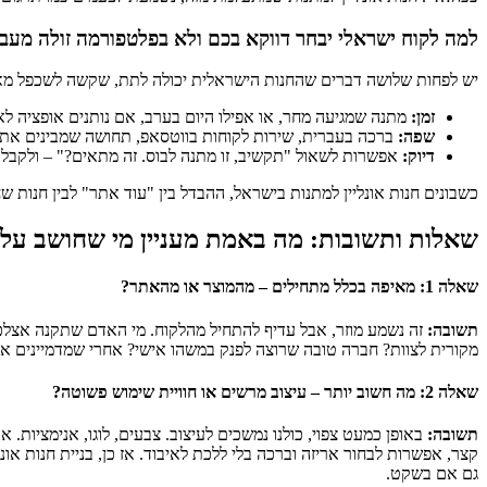
למה לקוח ישראלי יבחר דווקא בכם ולא בפלטפורמה זולה מעב
יש לפחות שלושה דברים שהחנות הישראלית יכולה לתת, שקשה לשכפל מאת
זמן:
מתנה שמגיעה מחר, או אפילו היום בערב, אם נותנים אופציה לאי
שפה:
ברכה בעברית, שירות לקוחות בווטסאפ, תחושה שמבינים את 
דיוק:
אפשרות לשאול "תקשיב, זו מתנה לבוס. זה מתאים?" – ולקבל
כשבונים חנות אונליין למתנות בישראל, ההבדל בין "עוד אתר" לבין חנו
שאלות ותשובות: מה באמת מעניין מי שחושב על בנ
שאלה 1: מאיפה בכלל מתחילים – מהמוצר או מהאתר?
תשובה:
זה נשמע מוזר, אבל עדיף להתחיל מהלקוח. מי האדם שתקנה אצלכם 
מקורית לצוות? חברה טובה שרוצה לפנק במשהו אישי? אחרי שמדמיינים אותו
שאלה 2: מה חשוב יותר – עיצוב מרשים או חוויית שימוש פשוטה?
תשובה:
באופן כמעט צפוי, כולנו נמשכים לעיצוב. צבעים, לוגו, אנימציות.
קצר, אפשרות לבחור אריזה וברכה בלי ללכת לאיבוד. אז כן, בניית חנות אונל
גם אם בשקט.