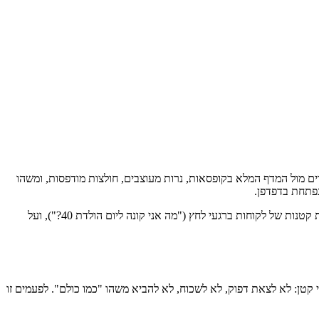
מדים מול המדף המלא בקופסאות, נרות מעוצבים, חולצות מודפסות, ומשהו
נפתחת בדפדפן.
אבל חנות אונליין למתנות היא לא רק "איקומרס" ועוד סליקה. כשעושים את זה ברצינות – והיא כן דורשת רצינות – מדובר בסיפור על רגשות, על בחירות קטנות של לקוחות ברגעי לחץ ("מה אני קונה ליום הולדת 40?"), ועל
קטן: לא לצאת דפוק, לא לשכוח, לא להביא משהו "כמו כולם". לפעמים זו