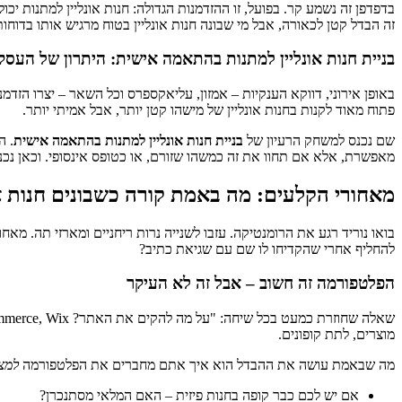
בדפדפן זה נשמע קר. בפועל, זו ההזדמנות הגדולה: חנות אונליין למתנות י
זה הבדל קטן לכאורה, אבל מי שבונה חנות אונליין בטוח מרגיש אותו בדוחו
בניית חנות אונליין למתנות בהתאמה אישית: היתרון של העסק
באופן אירוני, דווקא הענקיות – אמזון, עליאקספרס וכל השאר – יצרו הזד
פתוח מאוד לקנות בחנות אונליין של מישהו קטן יותר, אבל אמיתי יותר.
שם נכנס למשחק הרעיון של
בניית חנות אונליין למתנות בהתאמה אישית
. ה
מאפשרת, אלא אם תחוו את זה כמשהו שזורם, או כטופס אינסופי. וכאן נכנ
מאחורי הקלעים: מה באמת קורה כשבונים חנות או
בואו נוריד רגע את הרומנטיקה. עזבו לשנייה נרות ריחניים ומארזי תה. מא
להחליף אחרי שהקדיחו לו שם עם שגיאת כתיב?
הפלטפורמה זה חשוב – אבל זה לא העיקר
מוצרים, לתת קופונים.
מה שבאמת עושה את ההבדל הוא איך אתם מחברים את הפלטפורמה
למצ
אם יש לכם כבר קופה בחנות פיזית – האם המלאי מסתנכרן?