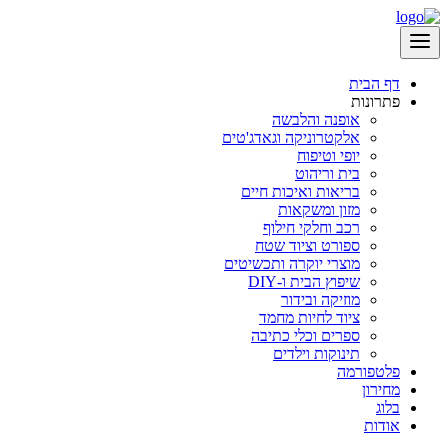
דף הבית
פתרונות
אופנה והלבשה
אלקטרוניקה וגאדג'טים
יופי וטיפוח
בית וריהוט
בריאות ואיכות חיים
מזון ומשקאות
רכב וחלקי חילוף
ספורט וציוד שטח
מוצרי יוקרה ותכשיטים
שיפוץ הבית ו-DIY
מוזיקה ובידור
ציוד לחיות מחמד
ספרים וכלי כתיבה
תינוקות וילדים
פלטפורמה
מחירון
בלוג
אודות