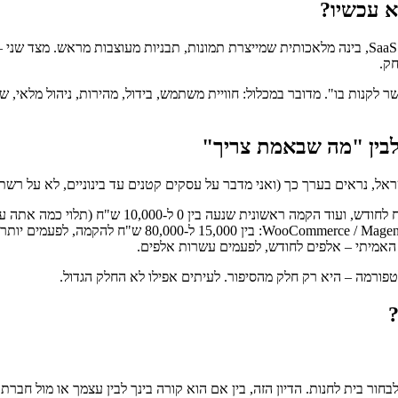
א עכשיו?
2026 היא שנה מעניינת. מצד אחד, הטכנולוגיה זולה מאי פעם: פלטפורמות SaaS, בינה מלאכותית שמייצרת ת
חק.
קנות בו". מדובר במכלול: חוויית משתמש, בידול, מהירות, ניהול מלאי, שירו
 לבין "מה שבאמת צריך"
ב האמיתי – אלפים לחודש, לפעמים עשרות אלפים.
פורמה – היא רק חלק מהסיפור. לעיתים אפילו לא החלק הגדול.
?
חור בית לחנות. הדיון הזה, בין אם הוא קורה בינך לבין עצמך או מול חבר