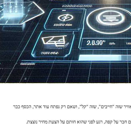
יר שזה "חייבים", שזה "קל", ושאם רק נפתח עוד אתר, הכסף כבר
עם חבר על קפה, רגע לפני שהוא חותם על הצעת מחיר נוצצת.