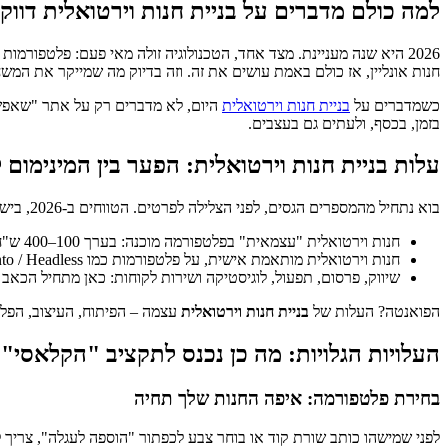
למה כולם מדברים על בניית חנות וירטואלית דווק
חנות אונליין, אז כולם באמת עושים את זה. וזה בדיוק מה שמייקר את המש
כשמדברים על
בניית חנות וירטואלית
היום, לא מדברים רק על אתר "שאפשר ל
בזמן, בכסף, ולעתים גם בעצבים.
עלות בניית חנות וירטואלית: הפער בין המינימום
בוא נתחיל מהמספרים הגסים, לפני הצלילה לפרטים. הטווחים ב‑2026, בישראל, נראים בערך כך (ואני מדבר על עסקים קטנים עד בינוניים, לא על רשתות ענק):
חנות וירטואלית "עצמאית" בפלטפורמה מוכנה: בערך 100–400 ש"ח לחודש, ועוד הקמה ראשונית שנעה בין 0 ל‑10,000 ש"ח (תלוי כמה אתה עושה לבד).
חנות וירטואלית מותאמת אישית, על פלטפורמות כמו WooCommerce / Magento / Headless: בין 15,000 ל‑80,000 ש"ח להקמה, לפעמים יותר.
שיווק, פרסום, תפעול, לוגיסטיקה ושירות לקוחות: כאן מתחיל הכא
הפואנטה? העלות של
בניית חנות וירטואלית
עצמה – הפיתוח, העיצוב, הפלט
העלויות הגלויות: מה כן נכנס לתקציב "הקלאסי"
בחירת פלטפורמה: איפה החנות שלך תחיה
לפני שמישהו כותב שורת קוד או בוחר צבע לכפתור "הוספה לעגלה", צריך לב