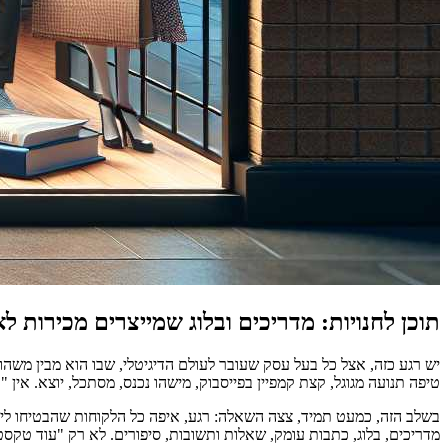
תוכן לחנויות: מדריכים ובלוג שמייצרים מכירות לא
יש רגע כזה, אצל כל בעל עסק שעובר לעולם הדיגיטלי, שבו הוא מבין משהו
טיפה תנועה מגוגל, קצת קמפיין בפייסבוק, מישהו נכנס, מסתכל, יוצא. אין "
בשלב הזה, כמעט תמיד, צצה השאלה: רגע, איפה כל הלקוחות שהבטיחו לי בא
מדריכים, בלוג, כתבות עומק, שאלות ותשובות, סיפורים. לא רק "עוד טקסט 