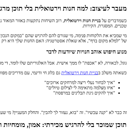
מעבר לעיצוב: למה חנות וירטואלית בלי תוכן מרגי
כשמדברים על
בניית חנות וירטואלית
, רוב השיחות נתקעות באזור המאוד נו
טכניים
. המסגרת. הקירות.
מי שמביא את הלקוחות פנימה, מי שגורם להם להרגיש שהם "במקום הנכון", 
של "למלא מקום בדף", אלא שאלת אסטרטגיה: האם החנות שלך היא רק קטל
מנוע חיפוש אוהב חנויות שיודעות לדבר
גוגל, לכאורה, לא "אכפת" לו ממך אישית. אבל האלגוריתם שלו לומד, די מ
כשאתה משלב ב
בניית חנות וירטואלית
גם בלוג חי ודינמי, עם מדריכים מפ
"איך לבחור נעלי ריצה למרחקים ארוכים"
"איזו מצלמה מתאימה לי לצילום טיולים"
"איך להקים גינת תבלינים במרפסת"
זה כבר לא "קנה עכשיו". זה "בוא, נעזור לך להבין". והחלק המעניין? מי ש
תוכן שמוכר בלי להרגיש מכירתי: אמון, מומחיות ו