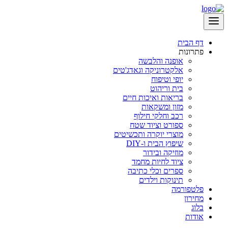
דף הבית
פתרונות
אופנה והלבשה
אלקטרוניקה וגאדג'טים
יופי וטיפוח
בית וריהוט
בריאות ואיכות חיים
מזון ומשקאות
רכב וחלקי חילוף
ספורט וציוד שטח
מוצרי יוקרה ותכשיטים
שיפוץ הבית ו-DIY
מוזיקה ובידור
ציוד לחיות מחמד
ספרים וכלי כתיבה
תינוקות וילדים
פלטפורמה
מחירון
בלוג
אודות