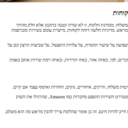
קוחות
 המשלוח. מבחינת הלקוח, זו לא שורה קטנה בתקנון אלא חלק מהותי
מראש. מדיניות חלשה דוחה לקוחות, מייצרת עומס בשירות ומכרסמת
פיעה על שיעור ההמרה, על עלויות התפעול, על שביעות הרצון וגם על
ים, למי, באיזה אזור, באיזו תדירות, ובאיזה רמת שירות אתם באמת
ות משלוח, חריגים, איחורים, נזקים, החזרות ואיסוף עצמי אם קיים.
ללקוח הממוצע אין סבלנות לחפש את המידע הזה בעומק האתר. אם הוא לא מוצג באופן חד וברור, הוא עלול להניח את הגרוע מכל. במיוחד בעידן שבו סטנדרט השירות הושפע מחברות כמו Amazon, שהרגילו את השוק
 שכל משלוח חייב להיות חינם. זה כן אומר שהלקוח צריך להבין מראש מה הוא משלם,