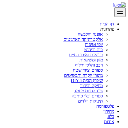
דף הבית
פתרונות
אופנה והלבשה
אלקטרוניקה וגאדג'טים
יופי וטיפוח
בית וריהוט
בריאות ואיכות חיים
מזון ומשקאות
רכב וחלקי חילוף
ספורט וציוד שטח
מוצרי יוקרה ותכשיטים
שיפוץ הבית ו-DIY
מוזיקה ובידור
ציוד לחיות מחמד
ספרים וכלי כתיבה
תינוקות וילדים
פלטפורמה
מחירון
בלוג
אודות