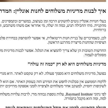
איך לבנות מדיניות משלוחים לחנות אונליין: המד
בעלי חנויות אונליין נוטים להשקיע הרבה זמן בעיצוב, במוצרים ובקמפייני
מהקנייה. מתי החבילה תגיע, כמה זה יעלה, מי אחראי אם משהו משתבש, ו
ברווחיות.
לכן, כשמדברים על בניית חנות וירטואלית, אי אפשר להסתפק בבחירת פלטפ
הציפיות שהחנות מייצרת מהרגע הראשון.
החדשות הטובות הן שלא צריך להמציא את הגלגל. אפשר לבנות מדיניות משל
מסוגלים לעמוד.
מדיניות משלוחים היא לא רק “כמה זה עולה”
בפועל, מדיניות משלוחים היא מסמך פעולה. לא רק טקסט לאתר. היא מגדירה 
לשקיפות יחסית, למעקב אחר משלוחים ולציפייה לזמני אספקה מדויקים יותר
לפי נתוני Baymard Institute, עלות נוספת גבוהה מד
למה, ומה הוא מקבל בתמורה.
השלב הראשון: להבין את מודל המשלוחים שמתאים לעסק