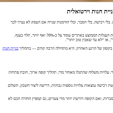
יית חנות וירטואלית
בלי רכישה, בלי הסבר, ובלי הזדמנות שנייה אם העסק לא נערך לכך
בעולם של חנויות אונליין, “נטישת עגלה” היא לא תקלה נקודתית אלא תופעה מוכרת, כמעט מבנית. לפי נתונים שמרכז Baymard Institute, שיעור נטישת העגלות הממוצע באתרים עומד על כ-70% ואף יותר, תלוי בענף,
, או “לא עד שאבין טוב יותר”.
 בקופון של הרגע האחרון. היא מתחילה הרבה קודם — בתהליך
בניית חנות
תר: עלויות משלוח שהתגלו מאוחר מדי, תהליך קופה ארוך, חובת פתיחת
 לנטישת רכישה נמצאות עלויות נוספות גבוהות, דרישה ליצור חשבון, תשלום
סברות, ואם הקופה דורשת יותר מדי צעדים, גם קמפיין החזרה חכם לא