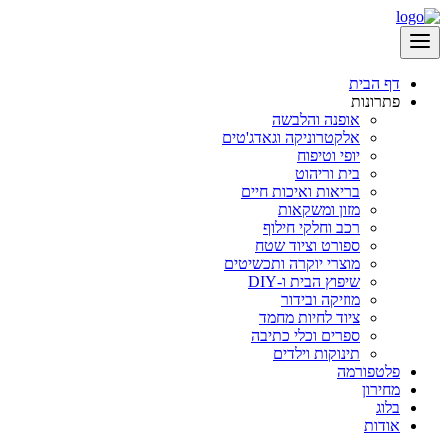
דף הבית
פתרונות
אופנה והלבשה
אלקטרוניקה וגאדג'טים
יופי וטיפוח
בית וריהוט
בריאות ואיכות חיים
מזון ומשקאות
רכב וחלקי חילוף
ספורט וציוד שטח
מוצרי יוקרה ותכשיטים
שיפוץ הבית ו-DIY
מוזיקה ובידור
ציוד לחיות מחמד
ספרים וכלי כתיבה
תינוקות וילדים
פלטפורמה
מחירון
בלוג
אודות