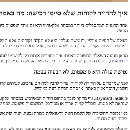
איך להחזיר לקוחות שלא סיימו רכישה: מה באמת ע
אחד הרגעים המתסכלים ביותר במסחר אלקטרוני הוא גם אחד הנפוצים ביותר
מראש.
במכשיר ובאופי הקנייה. הנתון הזה נשמע דרמטי, אבל הוא גם מצביע על הז
מכאן מגיעה השאלה החשובה באמת: איך מחזירים אותם בלי להישמע לוחצים
וירטואלית
, בהבנת החיכוך שחווה הלקוח, וביכולת של העסק להבדיל בין עניין
נטישת עגלה היא סימפטום, לא הבעיה עצמה
לפני שמדברים על החזרת לקוחות, צריך להבין למה הם עוזבים. לעיתים קרו
חשבון, חוסר אמון באתר, או סתם הסחת דעת במובייל.
Baymard Institute, גוף מחקר מוכר בתחום חוויית המשתמש 
שנראה לא בטוח, ומסלול קנייה ארוך או מסורבל. המשמעות פשוטה: לפני ש
כאן נכנסת החשיבות של הקמת חנות וירטואלית בצורה נכונה. חנות יפה אי
יפתור בעיה מבנית.
השלב הראשון: לזהות מי באמת “ננטש” ומי פשוט עוד לא סיי