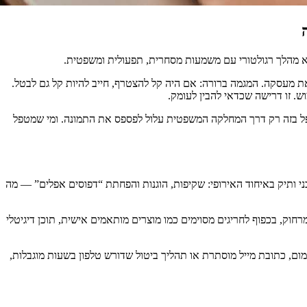
אלא מהלך רגולטורי עם משמעות מסחרית, תפעולית ומשפטית.
 מעסקה. המגמה ברורה: אם היה קל להצטרף, חייב להיות קל גם לבטל.
ש. זו דרישה שכדאי להבין לעומק.
שמטפל בזה רק דרך המחלקה המשפטית עלול לפספס את התמונה. ומי שמטפל
 ותיק באיחוד האירופי: שקיפות, הוגנות והפחתת “דפוסים אפלים” — מה
חבות במכירה מרחוק. לפי ה-Consumer Rights Directive, לצרכנים יש בדרך כלל זכות חרטה של 14 יום ברכישות מרחוק, בכפוף לחריגים מסוימים כמו מוצרים מותאמים אישית, תוכן דיגיטלי
ום, כתובת מייל מוסתרת או תהליך ביטול שדורש טלפון בשעות מוגבלות,