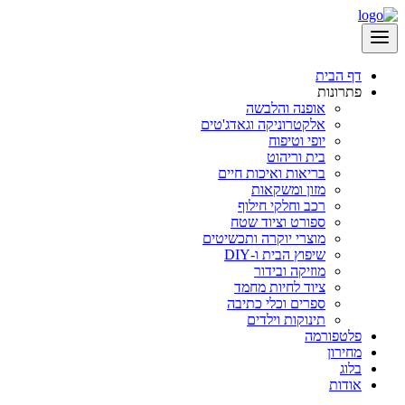
דף הבית
פתרונות
אופנה והלבשה
אלקטרוניקה וגאדג'טים
יופי וטיפוח
בית וריהוט
בריאות ואיכות חיים
מזון ומשקאות
רכב וחלקי חילוף
ספורט וציוד שטח
מוצרי יוקרה ותכשיטים
שיפוץ הבית ו-DIY
מוזיקה ובידור
ציוד לחיות מחמד
ספרים וכלי כתיבה
תינוקות וילדים
פלטפורמה
מחירון
בלוג
אודות