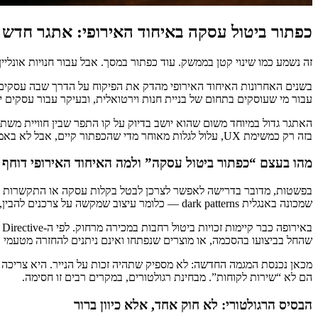
כפתור ביטול עסקה באיחוד האירופי: אתגר חדש 
זה נשמע כמו שינוי קטן בממשק. עוד כפתור במסך. אבל עבור חנויות אונלי
בשנים האחרונות האיחוד האירופי מהדק את הפיקוח על הדרך שבה עסקים מ
עבור מי שעוסקים בתחום של בניית חנות וירטואלית, ובעיקר עבור עסקים י
האתגר גדול במיוחד משום שהוא יושב בדיוק על קו התפר שבין חוויית משת
בזה רק כמשימת UX, עלול לגלות מאוחר מדי שהכפתור קיים, אבל לא באמת עומד ברוח החוק.
מהו בעצם “כפתור ביטול עסקה” ולמה האיחוד האירופי דוחף 
בפשטות, מדובר בדרישה לאפשר לצרכן לבטל בקלות עסקה או התקשרות מתמש
שמכונה באנגלית dark patterns — כלומר עיצוב שמקשה על צרכנים להבין, לבחור או לסיים שירות.
שהחל בביצועו בהסכמה, או מוצרים שנפתחו ואינם ניתנים להחזרה מטעמי הי
מכאן נכנסת המגמה החדשה: לא מספיק שתהיה זכות על הנייר. היא צריכה ל
הם לא “שירות לקוחות”. מבחינת רגולטורים, במקרים רבים זו חסימה.
הבסיס הרגולטורי: לא חוק אחד, אלא כיוון ברור