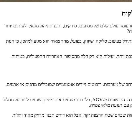
קוח
הזו עומד עולם שלם של מסועים, סורקים, תוכנות ניהול מלאי, ולעיתים יותר
ח?
תחיל בעיצוב, סליקה ושיווק. בפועל, מהר מאוד הוא מגיע למחסן. כי חנות
בת יותר. יעילות היא רק חלק מהסיפור. האחריות התפעולית, בטיחות
חב של מערכות: רובוטים ניידים אוטונומיים שמובילים מדפים או ארגזים,
המונחים יכולים לבלבל. למשל, AMR הוא קיצור של Autonomous Mobile Robots, רובוטים ניידים אוטונומיים שיודעים לנוע במחסן תוך התאמה לסביבה. הם שונים מ-AGV, כלי רכב מונחים אוטומטית, שנעים לרוב על מסלול
 עם תנועת מלאי צפויה.
במקומות שבהם שטח הרצפה יקר, אבל הוא דורש תכנון מדויק מאוד ותלות