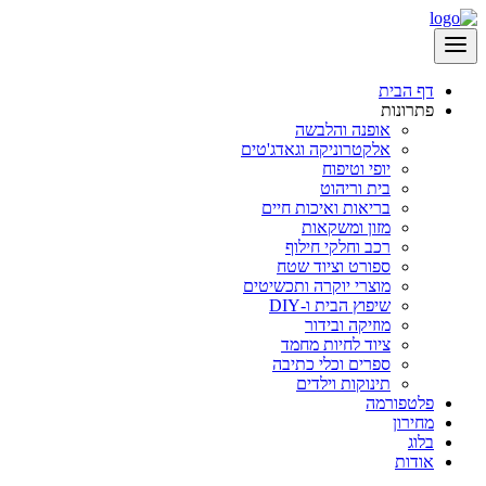
דף הבית
פתרונות
אופנה והלבשה
אלקטרוניקה וגאדג'טים
יופי וטיפוח
בית וריהוט
בריאות ואיכות חיים
מזון ומשקאות
רכב וחלקי חילוף
ספורט וציוד שטח
מוצרי יוקרה ותכשיטים
שיפוץ הבית ו-DIY
מוזיקה ובידור
ציוד לחיות מחמד
ספרים וכלי כתיבה
תינוקות וילדים
פלטפורמה
מחירון
בלוג
אודות