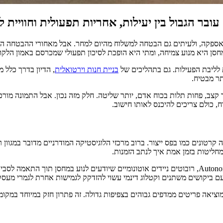
ובר הגבול בין יעילות, אחריות תפעולית וחוויית ל
נות, מועד אספקה, ולעיתים גם הבטחה למשלוח מהיום למחר. אבל מאחורי ההבטחה 
חסן היא מנוע צמיחה, ומתי היא הופכת לסיכון תפעולי שמכרסם באמון הלקו
 לליבת הפעילות. גם בתהליכים של
בניית חנות וירטואלית
, הדיון בדרך כלל מ
ר מבטיח.
קצב, פחות תלות בכוח אדם, יותר שליטה. חלק מזה נכון. אבל התמונה מורכ
 כולם צריכים להיכנס לאותו חישוב.
רטונים כמו בפס ייצור. ברוב מרכזי הלוגיסטיקה המודרניים מדובר במגוון ר
מחליטות בזמן אמת איך לנתב הזמנות.
ם ביקושים משתנים וקטלוג דינמי עשוי להזדקק לגמישות אחרת לגמרי מעסק
אחסנת ומוציאה פריטים ממדפים גבוהים בצפיפות גדולה. זה פתרון חזק במיוחד 