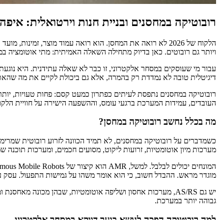
רובוטיקה במחסנים ובניית חנות וירטואלית: איפה ע
הלקוח של 2026 לא רואה את המחסן. הוא רואה עמוד מוצר, זמי
ויותר גם רובוטים. כאן בדיוק מתחילה השאלה האמיתית: מתי אוטומציה במ
עבור מי שעוסקים במסחר אלקטרוני, זו כבר לא שאלה עתידנית. היא נוגעת
דיגיטלית טובה לא נמדדת רק בהמרה, אלא גם ביכולת לקיים את מה שהאת
רובוטיקה במחסנים נתפסת לעיתים כפתרון כמעט קסם: פחות טעויות, יותר 
העובדים, עמידות המערכת ברגעי עומס, וההשפעה הישירה על חוויית הלקוח,
מה בכלל נחשב רובוטיקה במחסן?
כשמדברים על רובוטיקה במחסנים, לא תמיד הכוונה לזרוע רובוטית שמרימה ק
מערכות מיון אוטומטיות, זרועות ליקוט, מסועים חכמים, ומערכות תוכנה ש
מוגדר מראש. ההבדל חשוב, כי הוא אומר משהו על גמישות התפעול. עסק ע
יש גם AS/RS, מערכות אחסון ושליפה אוטומטיות, שבהן מכונה מ
גבוהה יותר במערכת.
למה רובוטיקה הפכה לנושא בוער דווקא במסחר אלקטרוני