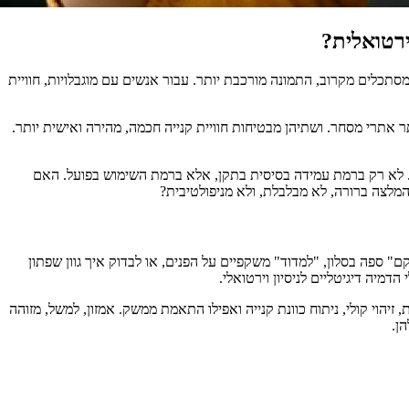
סתכלים מקרוב, התמונה מורכבת יותר. עבור אנשים עם מוגבלויות, חוויית
ת. שתיהן כבר כאן. שתיהן משולבות ביותר ויותר אתרי מסחר. ושתיהן מבטיחות חוויית קנייה חכמה, מהירה ואישית יותר.
אול גם אם היא נגישה באמת. לא רק ברמת עמידה בסיסית בתקן, אלא ברמת השימוש בפועל. האם
מלצה ברורה, לא מבלבלת, ולא מניפולטיבית?
 ספה בסלון, "למדוד" משקפיים על הפנים, או לבדוק איך גוון שפתון
 זיהוי קולי, ניתוח כוונת קנייה ואפילו התאמת ממשק. אמזון, למשל, מזוהה