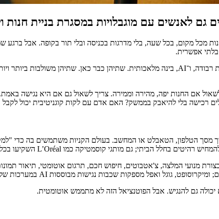
ות מכל מקום, בכל שעה, בלי מדרגות בכניסה ובלי תור בקופה. אבל ברגע שמ
 בלתי אפשרית.
כאן נכנסות שתי טכנולוגיות שמעצבות כיום את התחום: AR, כלומר מציאות רבודה, ו־AI, בינה מלאכותי
מדברים על בניית חנות וירטואלית ב־2026, לא מספיק לשאול אם החנות יפה, מהירה וממירה. צריך לש
ים רכישה בלי להיאבק בממשק? האם אדם עם לקות קוגניטיבית יכול לקבל ה
ך מסך הטלפון, הטאבלט או המחשב. בעולם הקניות משתמשים בה כדי "למקם"
י קוסמטיקה כמו L’Oréal השקיעו בכלי הדמיה דיגיטליים לניסיון וירטואלי.
 בצורת מנועי המלצה, צ'אטבוטים, חיפוש חכם, תרגום אוטומטי, תיאור תמונות,
א יכולה גם להנגיש. אבל הפוטנציאל הזה לא מתממש אוטומטית.