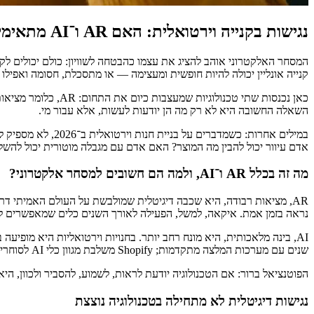
נגישות בקנייה וירטואלית: האם AR ו־AI מתאימים גם לאנשים עם מוגבלויות במסגרת בניית חנות וירטואלית?
המסחר האלקטרוני אוהב להציג את עצמו כהבטחה לשוויון: כולם יכולים לקנ
קנייה אונליין יכולה להיות חופשית ומעצימה — או מתסכלת, חסומה ואפילו
השאלה החשובה היא לא רק מה הן יודעות לעשות, אלא עבור מי.
במילים אחרות: כש
אדם עיוור יכול להבין מה המוצר? האם אדם עם מגבלה מוטורית יכול להשל
מה זה בכלל AR ו־AI, ולמה הם חשובים למסחר אלקטרוני?
AR, מציאות רבודה, היא שכבה דיגיטלית שמולבשת על העולם האמיתי דר
נראה בזמן אמת. איקאה, למשל, הפעילה לאורך השנים כלים שמאפשרים להמחיש רהיטים בחלל הביתי; גם מותג
AI, בינה מלאכותית, היא מונח רחב יותר. בחנויות וירטואליות היא מופיעה
שנים עם מערכות המלצה מתקדמות; Shopify משלבת מגוון כלי AI לסוחרים; ומיקרוסופט, גוגל ואפל מספקות שכבות נגישות מבוססות AI במערכות שלהן.
הפוטנציאל ברור: אם הטכנולוגיה יודעת לראות, לשמוע, להסביר ולכוון, הי
נגישות דיגיטלית לא מתחילה בטכנולוגיה נוצצת