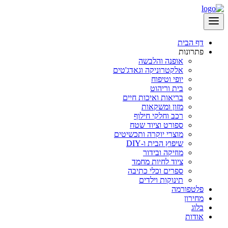
דף הבית
פתרונות
אופנה והלבשה
אלקטרוניקה וגאדג'טים
יופי וטיפוח
בית וריהוט
בריאות ואיכות חיים
מזון ומשקאות
רכב וחלקי חילוף
ספורט וציוד שטח
מוצרי יוקרה ותכשיטים
שיפוץ הבית ו-DIY
מוזיקה ובידור
ציוד לחיות מחמד
ספרים וכלי כתיבה
תינוקות וילדים
פלטפורמה
מחירון
בלוג
אודות