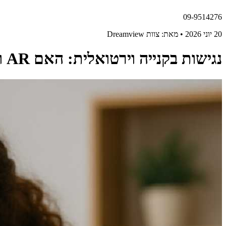
09-9514276
20 יוני 2026 • מאת: צוות Dreamview
נגישות בקנייה וירטואלית: האם AR ו־AI מתאימים גם לאנשים עם מוגבלויות?