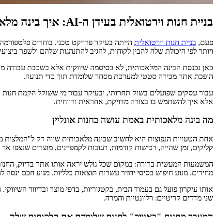
בניית חנות וירטואלית בעידן ה-AI: איך בינה מלאכותית משנה את המסחר האלקטרוני
פעם,
בניית חנות וירטואלית
הייתה בעיקר פרויקט טכני. בוחרים פלטפורמה,
ויותר לפי היכולת שלה להבין לקוחות, להגיב להתנהגות שלהם ולשפר ביצועי
כאן נכנסת הבינה המלאכותית, לא כסיסמה שיווקית אלא כשכבת עבודה מעשית
הופכת אתר מכירה סטטי למערכת מסחר שלומדת תוך כדי תנועה.
אלא איך להשתמש בו בצורה מדויקת, אחראית ורווחית.
מה בינה מלאכותית באמת עושה בחנות אונליין
אחת הטעויות הנפוצות היא לחשוב שבינה מלאכותית שווה רק ל"המלצות מוצ
קליקים, זמן שהייה, רכישות קודמות, תגובות לקמפיינים, מוצרים שנצפו אך 
המשמעות המעשית ברורה: במקום שכל גולש יראה אותו אתר בדיוק, החנות 
מחירים. מנוע חיפוש בסיסי יחזיר עשרות תוצאות כלליות. מנוע חכם ינסה ל
אותו עיקרון פועל גם בעמוד הבית, בקטגוריות, בדפי מוצר ובדיוור השיווק
שני מדדים קריטיים: רלוונטיות והמרה.
המעבר מחנות "באוויר" לחנות שלומדת את הלקוחות שלה