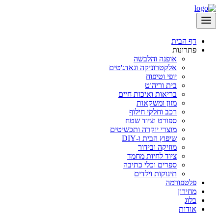
דף הבית
פתרונות
אופנה והלבשה
אלקטרוניקה וגאדג'טים
יופי וטיפוח
בית וריהוט
בריאות ואיכות חיים
מזון ומשקאות
רכב וחלקי חילוף
ספורט וציוד שטח
מוצרי יוקרה ותכשיטים
שיפוץ הבית ו-DIY
מוזיקה ובידור
ציוד לחיות מחמד
ספרים וכלי כתיבה
תינוקות וילדים
פלטפורמה
מחירון
בלוג
אודות