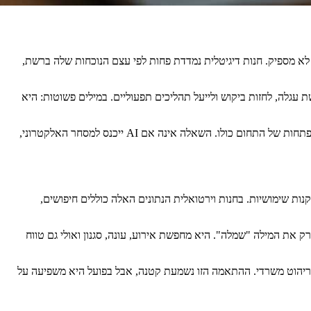
לא מספיק. חנות דיגיטלית נמדדת פחות לפי עצם הנוכחות שלה ברשת,
עגלה, לחזות ביקוש ולייעל תהליכים תפעוליים. במילים פשוטות: היא
עבור עסקים שפועלים בשוק תחרותי, ובעיקר עבור מי ששוקל הקמת חנות וירטואלית או שדרוג של חנות קיימת, זו כבר לא תוספת נחמדה. זה כיוון ההתפתחות של התחום כולו. השאלה אינה אם AI ייכנס למסחר האלקטרוני,
ות שימושיות. בחנות וירטואלית הנתונים האלה כוללים חיפושים,
ת המילה "שמלה". היא מחפשת אירוע, עונה, סגנון ואולי גם טווח
יית ריהוט משרדי. ההתאמה הזו נשמעת קטנה, אבל בפועל היא משפיעה על