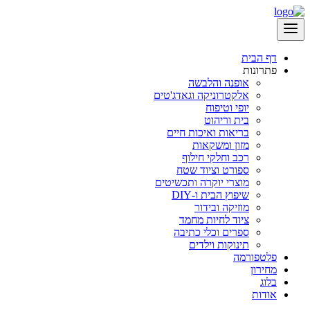
דף הבית
פתרונות
אופנה והלבשה
אלקטרוניקה וגאדג'טים
יופי וטיפוח
בית וריהוט
בריאות ואיכות חיים
מזון ומשקאות
רכב וחלקי חילוף
ספורט וציוד שטח
מוצרי יוקרה ותכשיטים
שיפוץ הבית ו-DIY
מוזיקה ובידור
ציוד לחיות מחמד
ספרים וכלי כתיבה
תינוקות וילדים
פלטפורמה
מחירון
בלוג
אודות