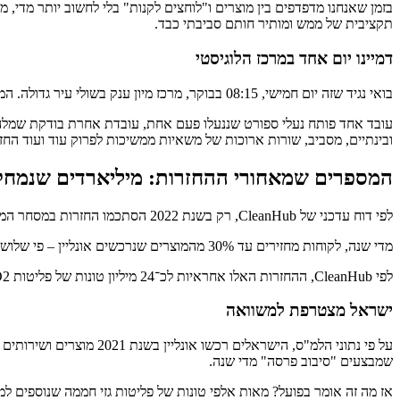
בזמן שאנחנו מדפדפים בין מוצרים ו"לוחצים לקנות" בלי לחשוב יותר מדי,
תקציבית של ממש ומותיר חותם סביבתי כבד.
דמיינו יום אחד במרכז הלוגיסטי
בואי נגיד שזה יום חמישי, 08:15 בבוקר, מרכז מיון ענק בשולי עיר גדולה. המסועים כבר רועשים, קרטונים נערמים, מדבקות ברקוד נסרקות בקצב מסחרר. כל קופסה כזו היא מוצר שמישהו הזמין, בדק, לא התחבר – ושלח בחזרה.
עובד אחד פותח נעלי ספורט שננעלו פעם אחת, עובדת אחרת בודקת שמלה 
ובינתיים, מסביב, שורות ארוכות של משאיות ממשיכות לפרוק עוד ועוד החז
המספרים שמאחורי ההחזרות: מיליארדים שנמח
לפי דוח עדכני של CleanHub, רק בשנת 2022 הסתכמו החזרות במסחר המקוון בכ-816 מיליארד דולר ברחבי העולם. כן, קראתם נכון – כמעט טריליון דולר שמוחזר אל המערכת, חלקו הגדול תוך שחיקה כואבת ברווחיות.
מדי שנה, לקוחות מחזירים עד 30% מהמוצרים שנרכשים אונליין – פי שלושה מהשיעור בחנויות פיזיות. השאלה המרכזית היא לא רק כמה זה עולה לקמעונאים, אלא גם מה המשמעות של כל ההתרחשות הזו עבור כדור הארץ.
לפי CleanHub, ההחזרות האלו אחראיות לכ־24 מיליון טונות של פליטות CO2 בשנה. זה מזכיר מערכת תחבורה של מדינה קטנה, שפועלת רק בשביל לקחת מוצרים הלוך ושוב – במקום להתקדם קדימה.
ישראל מצטרפת למשוואה
שמבצעים "סיבוב פרסה" מדי שנה.
אז מה זה אומר בפועל? מאות אלפי טונות של פליטות גזי חממה שנוספים ל