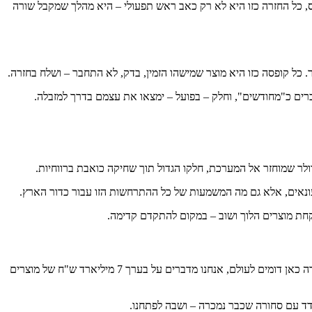
כלס, כל החזרה כזו היא לא רק כאב ראש תפעולי – היא מהלך שמקבל שורה
ים כ"מחודשים", וחלק – בפועל – ימצאו את עצמם בדרך למזבלה.
על פי נתוני הלמ"ס, הישראלים רכשו אונליין בשנת 2021 מוצרים ושירותים בכ־23 מיליארד ש"ח – זינוק של יותר מ־200% מאז 2014. אם שיעורי ההחזרה כאן דומים לעולם, אנחנו מדברים על בערך 7 מיליארד ש"ח של מוצרים
ודד עם סחורה שכבר נמכרה – ושבה לפתחנו.